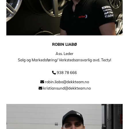
ROBIN LIABØ
Ass. Leder
Salg og Markedsføring/ Verkstedsansvarlig avd. Tectyl
938 78 666

robin.liabo@dekkteam.no

kristiansund@dekkteam.no
