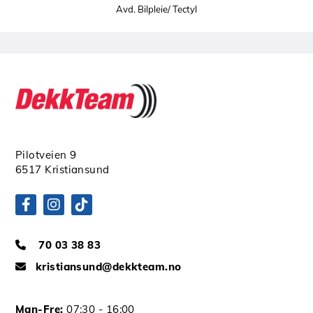
Avd. Bilpleie/ Tectyl
Pilotveien 9
6517 Kristiansund
70 03 38 83

kristiansund@dekkteam.no

Man-Fre:
07:30 - 16:00