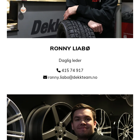
RONNY LIABØ
Daglig leder
415 74 917

ronny.liabo@dekkteam.no
