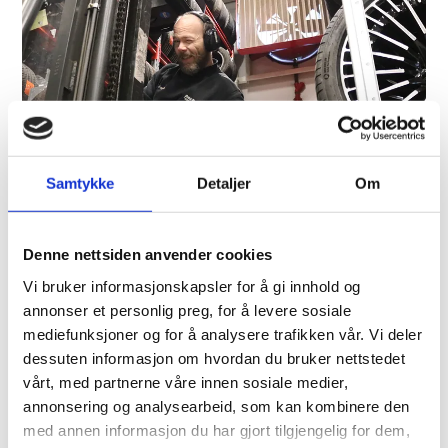
Samtykke
Detaljer
Om
JØRGEN TYRHAUG
Denne nettsiden anvender cookies
Dekk/Dekkhotell
Vi bruker informasjonskapsler for å gi innhold og
annonser et personlig preg, for å levere sosiale
mediefunksjoner og for å analysere trafikken vår. Vi deler
dessuten informasjon om hvordan du bruker nettstedet
vårt, med partnerne våre innen sosiale medier,
annonsering og analysearbeid, som kan kombinere den
Valerii Donovskyi
med annen informasjon du har gjort tilgjengelig for dem,
Avd. Dekk/ Tectyl