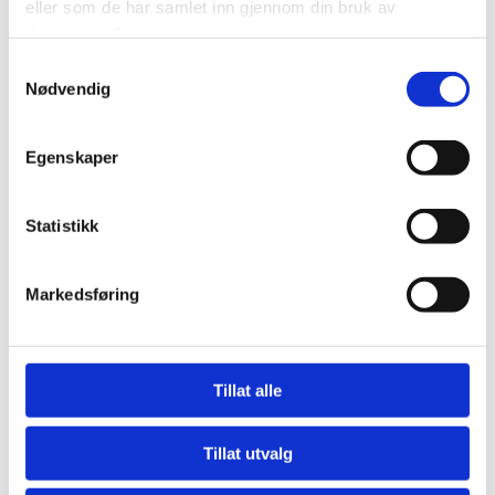
eller som de har samlet inn gjennom din bruk av
tjenestene deres.
Samtykkevalg
Nødvendig
Egenskaper
Statistikk
Markedsføring
Ihor Fantalin
Tillat alle
Avd. Dekkhotell/ Dekk
Tillat utvalg