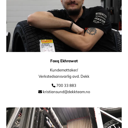
Faeq Ekhrawat
Kundemottaker/
Verkstedsansvarlig avd. Dekk
700 33 883

kristiansund@dekkteam.no
